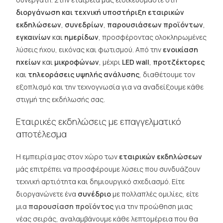
διοργάνωση και τεχνική υποστήριξη εταιρικών
εκδηλώσεων
,
συνεδρίων
,
παρουσιάσεων προϊόντων
,
εγκαινίων
και
ημερίδων
, προσφέροντας ολοκληρωμένες
λύσεις ήχου, εικόνας και φωτισμού. Από την
ενοικίαση
ηχείων
και
μικροφώνων
, μέχρι
LED wall
,
προτζέκτορες
και
τηλεοράσεις υψηλής ανάλυσης
, διαθέτουμε τον
εξοπλισμό και την τεχνογνωσία για να αναδείξουμε κάθε
στιγμή της εκδήλωσής σας.
Εταιρικές εκδηλώσεις με επαγγελματικό
αποτέλεσμα
Η εμπειρία μας στον χώρο των
εταιρικών εκδηλώσεων
μάς επιτρέπει να προσφέρουμε λύσεις που συνδυάζουν
τεχνική αρτιότητα και δημιουργικό σχεδιασμό. Είτε
διοργανώνετε ένα
συνέδριο
με πολλαπλές ομιλίες, είτε
μια
παρουσίαση προϊόντος
για την προώθηση μιας
νέας σειράς, αναλαμβάνουμε κάθε λεπτομέρεια που θα