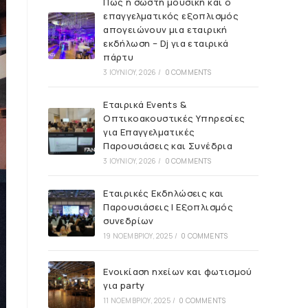
Πώς η σωστή μουσική και ο
επαγγελματικός εξοπλισμός
απογειώνουν μια εταιρική
εκδήλωση – Dj για εταιρικά
πάρτυ
3 ΙΟΥΝΊΟΥ, 2026
/
0 COMMENTS
Εταιρικά Events &
Οπτικοακουστικές Υπηρεσίες
για Επαγγελματικές
Παρουσιάσεις και Συνέδρια
3 ΙΟΥΝΊΟΥ, 2026
/
0 COMMENTS
Εταιρικές Εκδηλώσεις και
Παρουσιάσεις | Εξοπλισμός
συνεδρίων
19 ΝΟΕΜΒΡΊΟΥ, 2025
/
0 COMMENTS
Ενοικίαση ηχείων και φωτισμού
για party
11 ΝΟΕΜΒΡΊΟΥ, 2025
/
0 COMMENTS