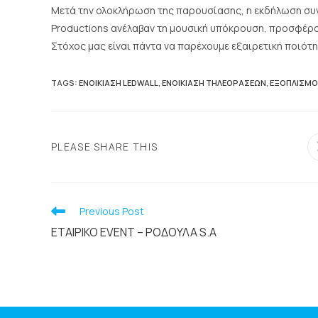
Μετά την ολοκλήρωση της παρουσίασης, η εκδήλωση συνεχ
Productions ανέλαβαν τη μουσική υπόκρουση, προσφέρο
Στόχος μας είναι πάντα να παρέχουμε εξαιρετική ποιότ
TAGS
:
ΕΝΟΙΚΊΑΣΗ LEDWALL
,
ΕΝΟΙΚΊΑΣΗ ΤΗΛΕΟΡΆΣΕΩΝ
,
ΕΞΟΠΛΙΣΜΌ
PLEASE SHARE THIS
Previous Post
ΕΤΑΙΡΙΚΟ EVENT – ΡΟΔΟΥΛΑ S.A